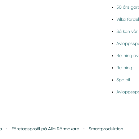
50 års gara
Vilka förde
Så kan vår 
Avloppsspol
Relining av
Relining
Spolbil
Avloppsspo
·
·
a
Företagsprofil på Alla Rörmokare
Smartproduktion