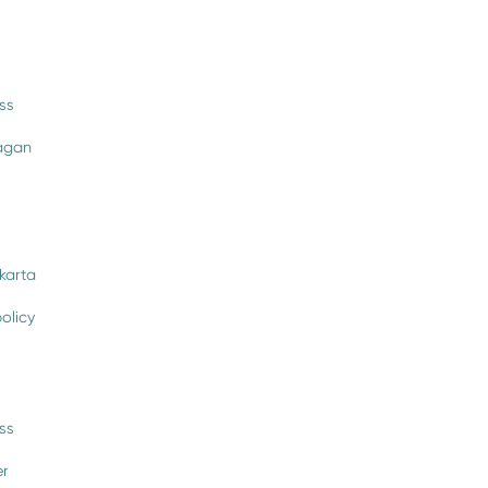
ss
rågan
karta
policy
ss
er