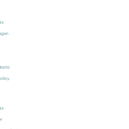
ss
rågan
karta
policy
ss
er