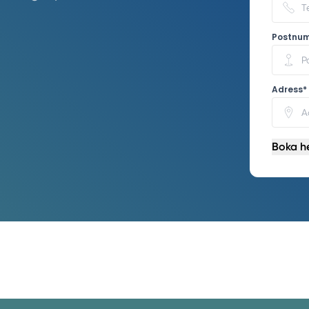
Postnu
Adress*
Boka h