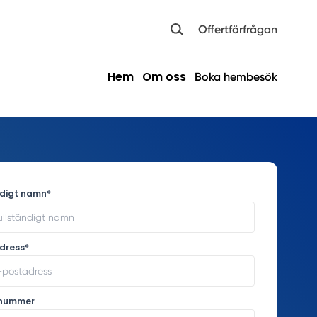
Offertförfrågan
Hem
Om oss
Boka hembesök
ndigt namn*
dress*
nnummer