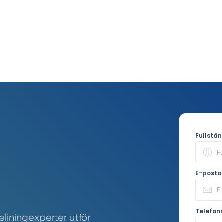
Fullstä
E-posta
Telefo
liningexperter utför