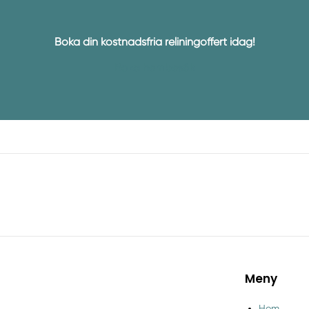
Boka din kostnadsfria reliningoffert idag!
Boka hembesök
Meny
Hem