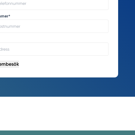
mmer*
embesök