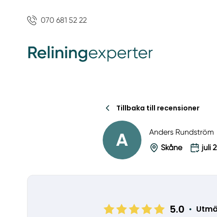
070 681 52 22
Tillbaka till recensioner
A
Anders Rundström
Skåne
juli
5.0
•
Utmä