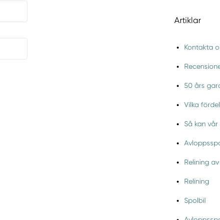
Artiklar
Kontakta o
Recension
50 års gara
Vilka förde
Så kan vår 
Avloppsspol
Relining av
Relining
Spolbil
Avloppsspo