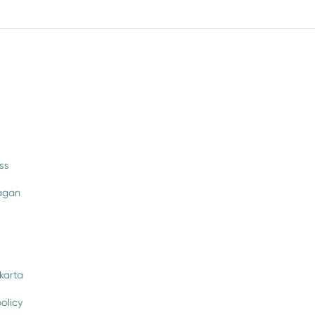
ss
rågan
karta
policy