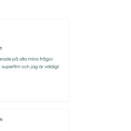
t
varade på alla mina frågor
t superfint och jag är väldigt
n