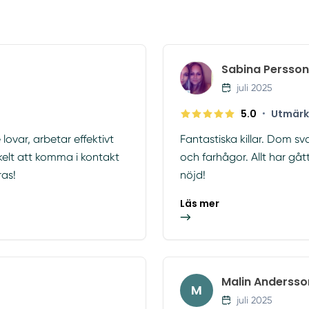
Sabina Persson
juli 2025
5.0
•
Utmärk
lovar, arbetar effektivt
Fantastiska killar. Dom s
kelt att komma i kontakt
och farhågor. Allt har gåt
as!
nöjd!
Läs mer
Malin Andersso
M
juli 2025