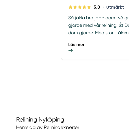
5.0
•
Utmärkt
Så jäkla bra jobb dom två g
gjorde med vår relining. 👍 D
dom gjorde. Med stort tålamo
Läs mer
Relining Nyköping
Hemsida av Reliningexperter