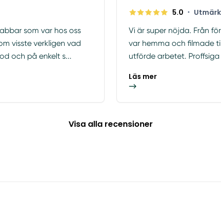
5.0
•
Utmärk
rabbar som var hos oss
Vi är super nöjda. Från 
om visste verkligen vad
var hemma och filmade ti
d och på enkelt s...
utförde arbetet. Proffsiga 
Läs mer
Visa alla recensioner